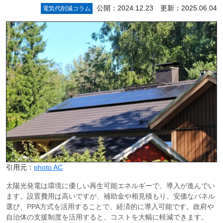
公開：2024.12.23 更新：2025.06.04
電気代削減コラム
引用元：
photo AC
太陽光発電は環境に優しい再生可能エネルギーで、導入が進んでい
ます。設置費用は高いですが、補助金や相見積もり、安価なパネル
選び、PPA方式を活用することで、経済的に導入可能です。政府や
自治体の支援制度を活用すると、コストを大幅に軽減できます。