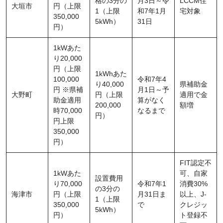
格の3分の
月3日～令
LCCM住
大垣市
円（上限
1（上限
和7年1月
宅対象
350,000
5kWh）
31日
円）
1kWあた
り20,000
円（上限
1kWhあた
100,000
令和7年4
り40,000
県補助金
円 ※県補
月1日～予
大野町
円（上限
適用で金
助金適用
算がなく
200,000
額増
時70,000
なるまで
円）
円上限
350,000
円）
FIT認定不
1kWあた
可、自家
設置費用
り70,000
令和7年1
消費30%
の3分の
海津市
円（上限
月31日ま
以上、J-
1（上限
350,000
で
クレジッ
5kWh）
円）
ト登録不