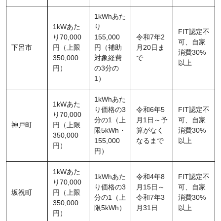
1kWhあた
1kWあた
り
FIT認定不
り70,000
155,000
令和7年2
可、自家
下呂市
円（上限
円（補助
月20日ま
消費30%
350,000
対象経費
で
以上
円）
の3分の
1）
1kWhあた
1kWあた
り価格の3
令和6年5
FIT認定不
り70,000
分の1（上
月1日～予
可、自家
神戸町
円（上限
限5kWh・
算がなく
消費30%
350,000
155,000
なるまで
以上
円）
円）
1kWあた
1kWhあた
令和4年8
FIT認定不
り70,000
り価格の3
月15日～
可、自家
坂祝町
円（上限
分の1（上
令和7年3
消費30%
350,000
限5kWh）
月31日
以上
円）