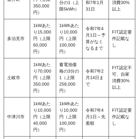
分の1（上
和7年1月
消費30%
350,000
限5kWh）
31日
以上
円）
1kWあた
1kWhあた
令和7年4
り15,000
り10,000
FIT認定要
月1日～予
多治見市
円（上限
円（上限
件記載な
算がなく
60,000
100,000
し
なるまで
円）
円）
1kWあた
蓄電池価
FIT認定不
り70,000
格の3分の
令和7年2
可、自家
土岐市
円（上限
1（上限
月14日ま
消費30%
350,000
258,000
で
以上
円）
円）
1kWあた
1kWhあた
り10,000
り10,000
令和7年4
FIT認定要
中津川市
円（上限
円（上限
月1日～先
件記載な
40,000
100,000
着順
し
円）
円）