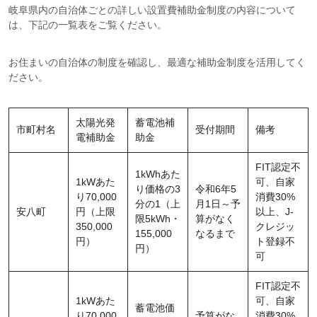
岐阜県内の自治体ごとの詳しい設置費補助金制度の内容について
は、下記の一覧表をご覧ください。
お住まいの自治体の制度を確認し、最適な補助金制度を活用してく
ださい。
太陽光発
蓄電池補
市町村名
受付期間
備考
電補助金
助金
FIT認定不
1kWhあた
1kWあた
可、自家
り価格の3
令和6年5
り70,000
消費30%
分の1（上
月1日～予
安八町
円（上限
以上、J-
限5kWh・
算がなく
350,000
クレジッ
155,000
なるまで
円）
ト登録不
円）
可
FIT認定不
1kWあた
可、自家
蓄電池価
り70,000
予算がな
消費30%