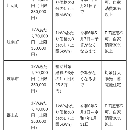
り価格の3
可、自家
川辺町
円（上限
月31日ま
分の1（上
消費30%
350,000
で
限5kWh）
以上
円）
1kWあた
1kWhあた
令和6年5
FIT認定不
り70,000
り価格の3
月7日～予
可、自家
岐南町
円（上限
分の1（上
算がなく
消費30%
350,000
限5kWh）
なるまで
以上
円）
1kWあた
補助対象
り70,000
経費の3分
予算がな
対象は太
岐阜市
円（上限
の1（上限
くなるま
陽光＋蓄
350,000
25.8万
で
電池住宅
円）
円）
1kWあた
1kWhあた
令和6年5
FIT認定不
り70,000
り価格の3
月1日～令
可、自家
郡上市
円（上限
分の1（上
和7年1月
消費30%
350,000
限5kWh）
31日
以上
円）