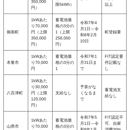
350,000
限5kWh）
以上
円）
1kWあた
蓄電池価
令和7年4
り70,000
格の3分の
月1日～令
御嵩町
円（上限
1（上限
町登録要
和8年2月
350,000
258,000
10日
円）
円）
1kWあた
蓄電池価
令和7年1
FIT認定要
本巣市
り70,000
格の3分の
月31日ま
件記載な
円
1
で
し
1kWあた
り30,000
予算がな
蓄電池支
八百津町
円（上限
支給なし
くなるま
給なし
120,000
で
円）
令和7年5
FIT認定不
1kWあた
蓄電池価
月1日～令
可、自家
山県市
り70,000
格の3分の
和8年1月
消費30%