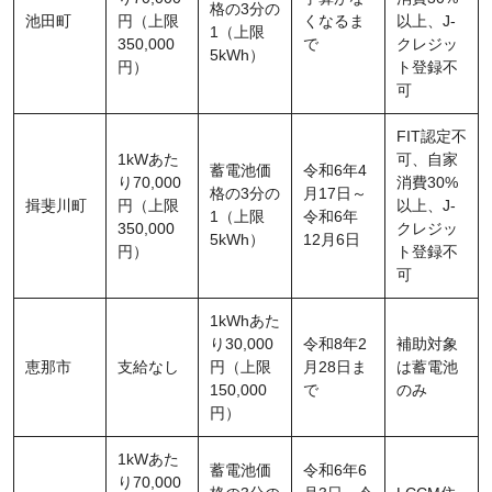
格の3分の
池田町
円（上限
くなるま
以上、J-
1（上限
350,000
で
クレジッ
5kWh）
円）
ト登録不
可
FIT認定不
1kWあた
可、自家
蓄電池価
令和6年4
り70,000
消費30%
格の3分の
月17日～
揖斐川町
円（上限
以上、J-
1（上限
令和6年
350,000
クレジッ
5kWh）
12月6日
円）
ト登録不
可
1kWhあた
り30,000
令和8年2
補助対象
恵那市
支給なし
円（上限
月28日ま
は蓄電池
150,000
で
のみ
円）
1kWあた
蓄電池価
令和6年6
り70,000