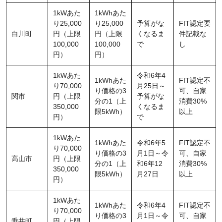
1kWあた
1kWhあた
り25,000
り25,000
予算がな
FIT認定要
白川町
円（上限
円（上限
くなるま
件記載な
100,000
100,000
で
し
円）
円）
1kWあた
令和6年4
1kWhあた
FIT認定不
り70,000
月25日～
り価格の3
可、自家
関市
円（上限
予算がな
分の1（上
消費30%
350,000
くなるま
限5kWh）
以上
円）
で
1kWあた
1kWhあた
令和6年5
FIT認定不
り70,000
り価格の3
月1日～令
可、自家
高山市
円（上限
分の1（上
和6年12
消費30%
350,000
限5kWh）
月27日
以上
円）
1kWあた
1kWhあた
令和6年4
FIT認定不
り70,000
り価格の3
月1日～令
可、自家
垂井町
円（上限