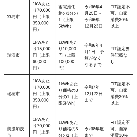
1kWあた
蓄電池価
令和6年4
FIT認定不
り70,000
格の3分の
月25日～
可、自家
羽島市
円（上限
1（上限
令和6年
消費30%
350,000
5kWh）
12月23日
以上
円）
1kWあた
1kWhあた
令和6年4
り15,000
り10,000
FIT認定要
月1日～予
瑞浪市
円（上限
円（上限
件記載な
算がなく
60,000
100,000
し
なるまで
円）
円）
1kWあた
1kWhあた
FIT認定不
り70,000
令和7年
り価格の3
可、自家
瑞穂市
円（上限
12月22日
分の1（上
消費30%
350,000
まで
限5kWh）
以上
円）
1kWあた
1kWhあた
FIT認定不
り70,000
美濃加茂
り価格の3
令和8年度
可、自家
円（上限
市
分の1（上
まで
消費30%