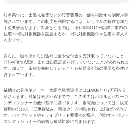
岐阜県では、太陽光発電などの設置費用の一部を補助する制度が実
施されています。この制度を利用するには、いくつかの条件を満た
す必要があります。対象となるのは、令和6年4月1日以降に市内の
住宅へ補助対象機器を設置するか、補助対象機器付き住宅を購入す
る方です。
さらに、国や県から別途補助金や交付金を受け取っていないこと、
FITやFIPの認定、または自己託送を行っていないことが求められま
す。加えて、市税を完納していることも補助金申請の重要な条件に
含まれています。
補助金の具体例として、太陽光発電設備には1kWあたり7万円が支
給されます。対象は最大5kWまでで、この出力はパネルとパワーコ
ンディショナーの低い基準に基づきます。蓄電池については、設置
費用の3分の1（工事費込み、税抜き）が補助され、上限は5kWhで
す。ハイブリッドやトライブリッド蓄電池の場合、付随するパワー
コンディショナーの価格も補助対象に含まれます。