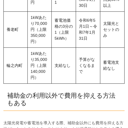
円
1
30日
以上
1kWあた
蓄電池価
令和6年5
り70,000
太陽光と
格の3分の
月1日～令
養老町
円（上限
セットの
1（上限
和7年1月
350,000
み
5kWh）
31日
円）
1kWあた
り35,000
予算がな
蓄電池支
輪之内町
円（上限
支給なし
くなるま
給なし
140,000
で
円）
補助金の利用以外で費用を抑える方法
もある
太陽光発電や蓄電池を導入する際、補助金以外にも費用を抑える方